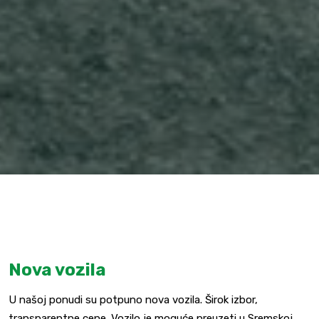
Nova vozila
U našoj ponudi su potpuno nova vozila. Širok izbor,
transparentne cene. Vozilo je moguće preuzeti u Sremskoj